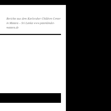
Berichte aus dem Karlsruher Children Center
in Matara – Sri Lanka www.patenkinder-
matara.de