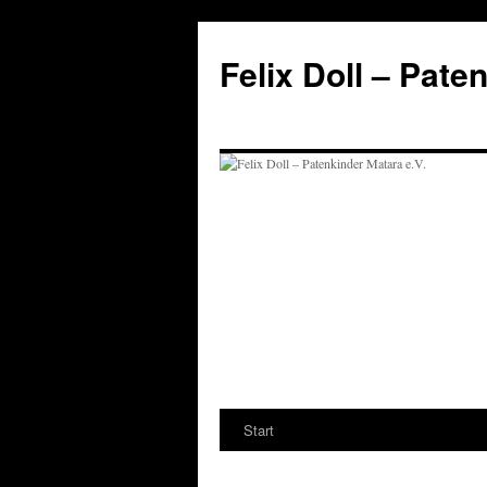
Felix Doll – Pate
Start
Zum
Inhalt