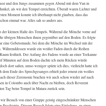
ipassi und den Jungs zusammen gegen Abend mit dem Van in
unkel, als wir den Tempel erreichten. Überall waren Lichter und
sten Moment konnte ich überhaupt nicht glauben, dass das
schon einmal war. Alles sah so anders aus.
 in der kleinen Halle des Tempels. Während die Mönche vorne auf
 die übrigen Menschen ihnen gegenüber auf den Boden. Es folgte
war eine Gebetsstunde, bei dem die Mönche im Wechsel mit der
. Währenddessen wurde ein weißer Faden durch die Reihen
 Raum festhielt. Der Anfang des Fadens wurde an einer Teekanne
 fünf Minuten auf dem Boden dachte ich mein Rücken würde
och dort saßen, umso weniger spürte ich dies, vielleicht hatte ich
h dem Ende des Sprechgesanges erhielt jeder erneut ein weißes
nach dieser Zeremonie brachen wir auch schon wieder auf nach
en in Colombo auch über Nacht zu bleiben, doch Reverent
sten Tag beim Tempel in Matara zurück sein.
 wir Besuch von einer Gruppe geistig eingeschränkter Menschen
n Psychiatrie. Diesem Besuch folgte eine Einladung, zu einer