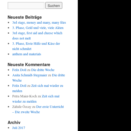
Neueste Beiträge
3rd stage, money and many, many files
3. Phase, Geld und viele, viele Akten
3rd stage, first aid and cheese which
does not melt
3. Phase, Erste Hilfe und Käse der
nicht schmilzt
anthem and materials
Neueste Kommentare
Felix Doll
zu
Die dritte Woche
Anita Schmidt-Stegmaier
zu
Die dritte
Woche
Felix Doll
zu
Zeit sich mal wieder zu
melden
Petra Maier-Koch
zu
Zeit sich mal
wieder zu melden
Zahide Özcay
zu
Der erste Unterricht
– Die zweite Woche
Archiv
Juli 2017