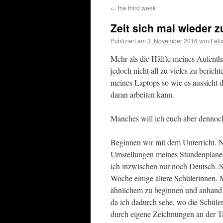
←
the third week
springen
Zeit sich mal wieder 
Publiziert am
3. November 2016
von
Feli
Mehr als die Hälfte meines Aufenthalt
jedoch nicht all zu vieles zu beric
meines Laptops so wie es aussieht 
daran arbeiten kann.
Manches will ich euch aber dennoch
Beginnen wir mit dem Unterricht. 
Umstellungen meines Stundenplanes
ich inzwischen nur noch Deutsch. 
Woche einige ältere Schülerinnen. 
ähnlichem zu beginnen und anhand d
da ich dadurch sehe, wo die Schüle
durch eigene Zeichnungen an der Taf