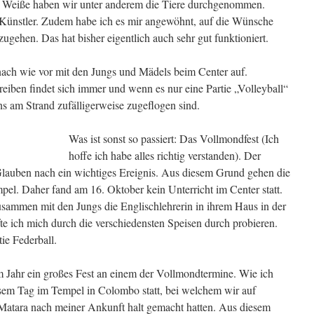
se Weiße haben wir unter anderem die Tiere durchgenommen.
 Künstler. Zudem habe ich es mir angewöhnt, auf die Wünsche
gehen. Das hat bisher eigentlich auch sehr gut funktioniert.
nach wie vor mit den Jungs und Mädels beim Center auf.
reiben findet sich immer und wenn es nur eine Partie „Volleyball“
uns am Strand zufälligerweise zugeflogen sind.
Was ist sonst so passiert: Das Vollmondfest (Ich
hoffe ich habe alles richtig verstanden). Der
lauben nach ein wichtiges Ereignis. Aus diesem Grund gehen die
l. Daher fand am 16. Oktober kein Unterricht im Center statt.
zusammen mit den Jungs die Englischlehrerin in ihrem Haus in der
e ich mich durch die verschiedensten Speisen durch probieren.
tie Federball.
m Jahr ein großes Fest an einem der Vollmondtermine. Wie ich
iesem Tag im Tempel in Colombo statt, bei welchem wir auf
atara nach meiner Ankunft halt gemacht hatten. Aus diesem